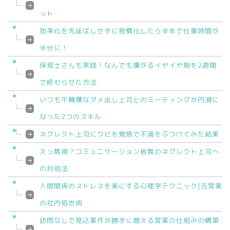
ット
効率化を先延ばしせずに習慣化したら半年で仕事時間が
半分に！
保育士さんも実践！なんでも嫌がるイヤイヤ期を2週間
で終わらせた方法
いつも不機嫌なダメ出し上司とのミーティングが円滑に
なった2つのスキル
ネグレクト上司にクビを覚悟で不満をぶつけてみた結果
えっ無視？コミュニケーション皆無のネグレクト上司へ
の対処法
人間関係のストレスを楽にする心理学テクニック|元営業
の社内処世術
訪問なしで見込案件が勝手に増える営業の仕組みの構築