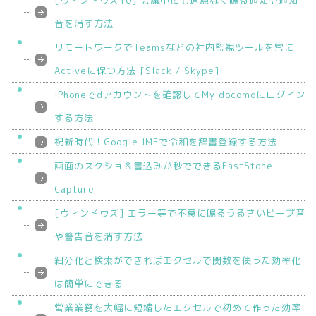
[ウィンドウズ10] 会議中にも遠慮なく鳴る通知や通知
音を消す方法
リモートワークでTeamsなどの社内監視ツールを常に
Activeに保つ方法 [Slack / Skype]
iPhoneでdアカウントを確認してMy docomoにログイン
する方法
祝新時代！Google IMEで令和を辞書登録する方法
画面のスクショ＆書込みが秒でできるFastStone
Capture
[ウィンドウズ] エラー等で不意に鳴るうるさいビープ音
や警告音を消す方法
細分化と検索ができればエクセルで関数を使った効率化
は簡単にできる
営業業務を大幅に短縮したエクセルで初めて作った効率