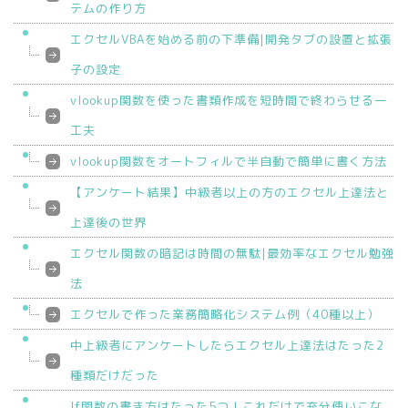
テムの作り方
エクセルVBAを始める前の下準備|開発タブの設置と拡張
子の設定
vlookup関数を使った書類作成を短時間で終わらせる一
工夫
vlookup関数をオートフィルで半自動で簡単に書く方法
【アンケート結果】中級者以上の方のエクセル上達法と
上達後の世界
エクセル関数の暗記は時間の無駄|最効率なエクセル勉強
法
エクセルで作った業務簡略化システム例（40種以上）
中上級者にアンケートしたらエクセル上達法はたった2
種類だけだった
If関数の書き方はたった5つ！これだけで充分使いこな