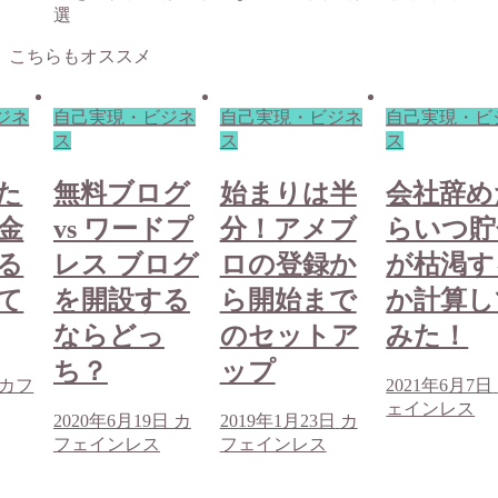
選
こちらもオススメ
ジネ
自己実現・ビジネ
自己実現・ビジネ
自己実現・ビ
ス
ス
ス
た
無料ブログ
始まりは半
会社辞め
金
vs ワードプ
分！アメブ
らいつ貯
る
レス ブログ
ロの登録か
が枯渇す
て
を開設する
ら開始まで
か計算し
ならどっ
のセットア
みた！
ち？
ップ
カフ
2021年6月7日
ェインレス
2020年6月19日
カ
2019年1月23日
カ
フェインレス
フェインレス