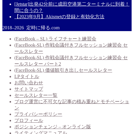
[Jetstar]出発42分前に成田空港第二ターミナルに到着！
間に合うの？
【2023年9月】Akismetの登録と有効化方法
2018–2026 定時に帰る.com
(FaceBook – SL) ライフチャート練習会
(FaceBook-SL) 作戦会議付きフルセッション練習会 セ
ールスレター
(FaceBook-SL) 作戦会議付きフルセッション練習会 セ
ールスレター パート2
(FaceBook-SL) 価値観引き出しセールスレター
LPタイトル
お問い合わせ
サイトマップ
セールスレター一覧
ブログ運営に不可欠な記事の積み重ねとモチベーショ
ン
プライバシーポリシー
プロフィール
ポジションチェンジ – オンライン版
ライティングマニュアル