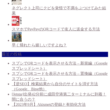
ネグレクト上司にクビを覚悟で不満をぶつけてみた結
果
スマホでPayPayのQRコードで友人に送金する方法
早く帰れたら嬉しいですよね？
最近の投稿
スプシでQRコードを表示させる方法 – 新規編（Google
スプレッドシート）
スプシでQRコードを表示させる方法 – 置換編（Google
スプレッドシート）
【逆SEO】検索結果から自分のサイトを消す方法
（Google、Bing他）
[Jetstar]出発42分前に成田空港第二ターミナルに到着！
間に合うの？
【2023年9月】Akismetの登録と有効化方法