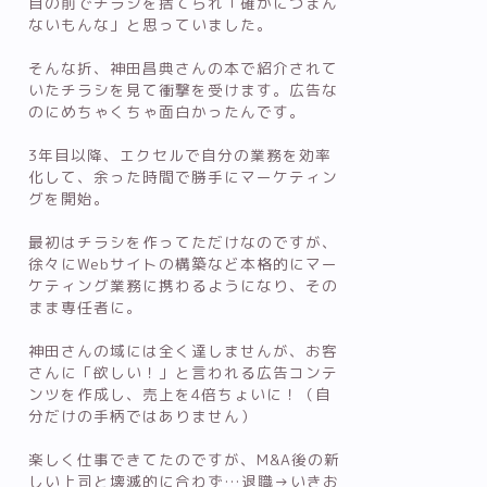
目の前でチラシを捨てられ「確かにつまん
ないもんな」と思っていました。
そんな折、神田昌典さんの本で紹介されて
いたチラシを見て衝撃を受けます。広告な
のにめちゃくちゃ面白かったんです。
3年目以降、エクセルで自分の業務を効率
化して、余った時間で勝手にマーケティン
グを開始。
最初はチラシを作ってただけなのですが、
徐々にWebサイトの構築など本格的にマー
ケティング業務に携わるようになり、その
まま専任者に。
神田さんの域には全く達しませんが、お客
さんに「欲しい！」と言われる広告コンテ
ンツを作成し、売上を4倍ちょいに！（自
分だけの手柄ではありません）
楽しく仕事できてたのですが、M&A後の新
しい上司と壊滅的に合わず…退職→いきお