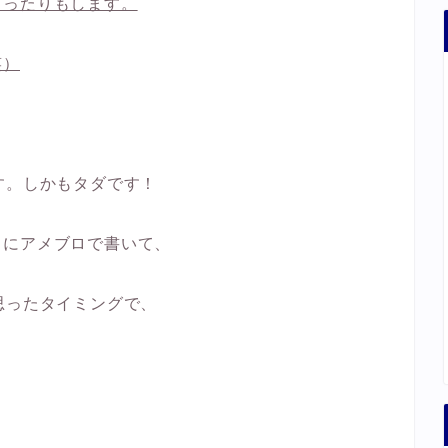
まったりもします。
笑）
す。しかもタダです！
ちにアメブロで書いて、
思ったタイミングで、
。