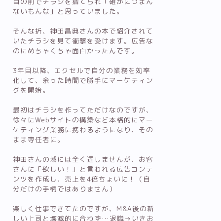
目の前でチラシを捨てられ「確かにつまん
ないもんな」と思っていました。
そんな折、神田昌典さんの本で紹介されて
いたチラシを見て衝撃を受けます。広告な
のにめちゃくちゃ面白かったんです。
3年目以降、エクセルで自分の業務を効率
化して、余った時間で勝手にマーケティン
グを開始。
最初はチラシを作ってただけなのですが、
徐々にWebサイトの構築など本格的にマー
ケティング業務に携わるようになり、その
まま専任者に。
神田さんの域には全く達しませんが、お客
さんに「欲しい！」と言われる広告コンテ
ンツを作成し、売上を4倍ちょいに！（自
分だけの手柄ではありません）
楽しく仕事できてたのですが、M&A後の新
しい上司と壊滅的に合わず…退職→いきお