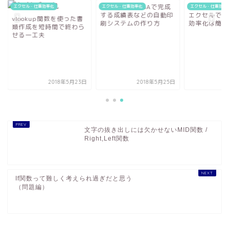
たった7行のVBAで完成
細分化と検索ができ
セル・仕事効率化
エクセル・仕事効率化
エクセル・仕事効率化
する成績表などの自動印
エクセルで関数を使
ookup関数を使った書
刷システムの作り方
効率化は簡単にでき
作成を短時間で終わら
る一工夫
2018年5月23日
2018年5月25日
2019年
文字の抜き出しには欠かせないMID関数 /
Right,Left関数
If関数って難しく考えられ過ぎだと思う
（問題編）