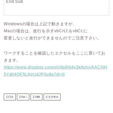
End Sub
Windowsの場合は上記で動きますが、
Macの場合は、改行を示すvbCrLf;をvbCr;に
変更しないと改行ができませんのでご注意下さい。
ワークすることを確認したエクセルもここに置いてお
きます。
https://www.dropbox.com/sh/6p8ltj4s3klfuhv/AACI0H
5Yd04QF5LNzUdJP0u8a?dl=0
CSV
For i
VBA
エクセル