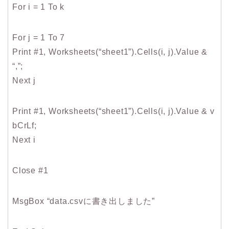
For i = 1 To k
For j = 1 To 7
Print #1, Worksheets(“sheet1”).Cells(i, j).Value &
“,”;
Next j
Print #1, Worksheets(“sheet1”).Cells(i, j).Value & v
bCrLf;
Next i
Close #1
MsgBox “data.csvに書き出しました”