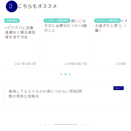
こちらもオススメ
クセル関数を使いこな
If関数って難しく考えら
セル・仕事効率化
エクセル・仕事効率化
エクセル・仕事効率化
のに必要なたった10個
れ過ぎだと思う （問題
[ウィンドウズ10] 
こと
編）
中にも遠慮なく鳴る
や通知音を消す方法
2018年3月27日
2018年3月23日
2021年6
勉強してもエクセルが身につかない理由|関
数の簡単な攻略法