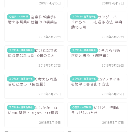
2018年4月15日
2018年4月12日
訪問なしで見込案件が勝手に
エクセルVBAでサンダーバー
心理学・人間関係
エクセル・仕事効率化
増える営業の仕組みの構築法
ドからメールを送る方法|半自
動化も可
2018年3月29日
2018年3月27日
エクセル関数を使いこなすの
If関数って難しく考えられ過
エクセル・仕事効率化
エクセル・仕事効率化
に必要なたった10個のこと
ぎだと思う （解答編）
2018年3月27日
2018年3月26日
If関数って難しく考えられ過
エクセルVBAでCSVファイル
エクセル・仕事効率化
エクセル・仕事効率化
ぎだと思う （問題編）
を簡単に書き出す方法
2018年3月23日
2018年3月23日
文字の抜き出しには欠かせな
何かを始めたいけど、行動に
エクセル・仕事効率化
心理学・人間関係
いMID関数 / Right,Left関数
うつせないとき
2018年3月19日
2018年3月17日