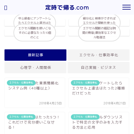
定時で帰る.com
中上級者にアンケートし
細分化と検索ができれば
たらエクセル上達法はた
エクセルで関数を使った
った2種類だけだった
効率化は簡単にできる
エクセル関数を使いこな
エクセル関数の暗記は時
すのに必要なたった10個
間の無駄|最効率なエクセ
のこと
ル勉強法
最新記事
エクセル・仕事効率化
心理学・人間関係
自己実現・ビジネス
エクセルで作った業務簡略化
中上級者にアンケートしたら
エクセル・仕事効率化
エクセル・仕事効率化
システム例（40種以上）
エクセル上達法はたった2種類
だけだった
2018年4月23日
2018年4月21日
If関数の書き方はたった5つ！
【エクセル】プルダウンリス
エクセル・仕事効率化
エクセル・仕事効率化
これだけで充分使いこなせ
トで特定の文字のみを入力す
る！
る方法と応用