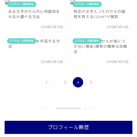
エクセル・仕事効率化
エクセル・仕事効率化
ある文字がセル内に何個含ま
特定の文字入ったのセルの個
れるか調べる方法
数を数えるCOUNTIF関数
2018年3月15日
2018年3月14日
サンプルデータを作成する方
勉強してもエクセルが身につ
エクセル・仕事効率化
エクセル・仕事効率化
法
かない理由|関数の簡単な攻略
法
2018年3月14日
2018年3月14日
...
1
3
4
5
プロフィール略歴