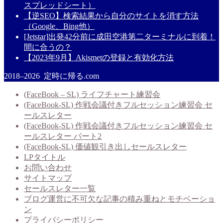
スプレッドシート）
【逆SEO】検索結果から自分のサイトを消す方法
（Google、Bing他）
[Jetstar]出発42分前に成田空港第二ターミナルに到着！
間に合うの？
【2023年9月】Akismetの登録と有効化方法
2018–2026 定時に帰る.com
(FaceBook – SL) ライフチャート練習会
(FaceBook-SL) 作戦会議付きフルセッション練習会 セ
ールスレター
(FaceBook-SL) 作戦会議付きフルセッション練習会 セ
ールスレター パート2
(FaceBook-SL) 価値観引き出しセールスレター
LPタイトル
お問い合わせ
サイトマップ
セールスレター一覧
ブログ運営に不可欠な記事の積み重ねとモチベーショ
ン
プライバシーポリシー