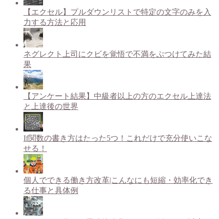
【エクセル】プルダウンリストで特定の文字のみを入
力する方法と応用
ネグレクト上司にクビを覚悟で不満をぶつけてみた結
果
【アンケート結果】中級者以上の方のエクセル上達法
と上達後の世界
If関数の書き方はたった5つ！これだけで充分使いこな
せる！
個人でできる働き方改革|こんなにも短縮・効率化でき
る仕事と具体例