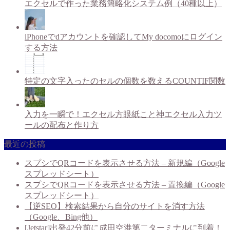
エクセルで作った業務簡略化システム例（40種以上）
iPhoneでdアカウントを確認してMy docomoにログイン
する方法
特定の文字入ったのセルの個数を数えるCOUNTIF関数
入力を一瞬で！エクセル方眼紙こと神エクセル入力ツ
ールの配布と作り方
最近の投稿
スプシでQRコードを表示させる方法 – 新規編（Google
スプレッドシート）
スプシでQRコードを表示させる方法 – 置換編（Google
スプレッドシート）
【逆SEO】検索結果から自分のサイトを消す方法
（Google、Bing他）
[Jetstar]出発42分前に成田空港第二ターミナルに到着！