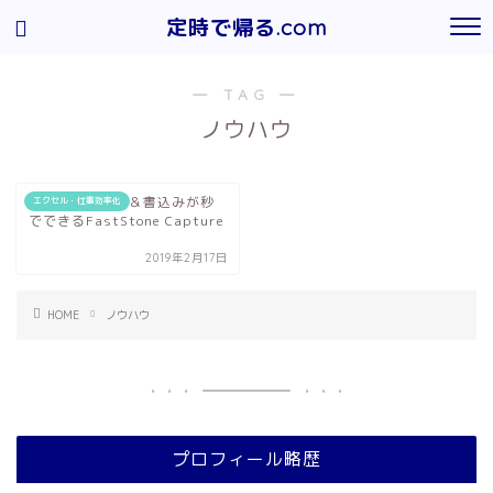
定時で帰る.com
― TAG ―
ノウハウ
画面のスクショ＆書込みが秒
エクセル・仕事効率化
でできるFastStone Capture
2019年2月17日
HOME
ノウハウ
プロフィール略歴