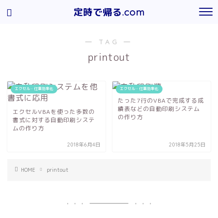
定時で帰る.com
― TAG ―
printout
エクセル・仕事効率化
エクセル・仕事効率化
たった7行のVBAで完成する成
績表などの自動印刷システム
エクセルVBAを使った多数の
の作り方
書式に対する自動印刷システ
ムの作り方
2018年6月4日
2018年5月25日
HOME
printout