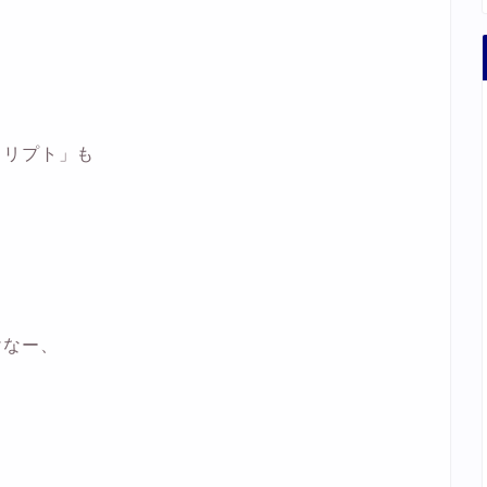
クリプト」も
けなー、