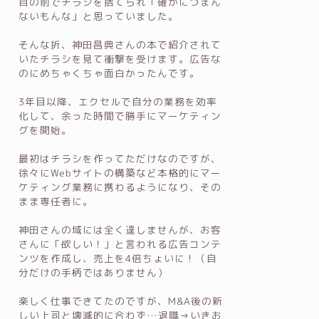
目の前でチラシを捨てられ「確かにつまん
ないもんな」と思っていました。
そんな折、神田昌典さんの本で紹介されて
いたチラシを見て衝撃を受けます。広告な
のにめちゃくちゃ面白かったんです。
3年目以降、エクセルで自分の業務を効率
化して、余った時間で勝手にマーケティン
グを開始。
最初はチラシを作ってただけなのですが、
徐々にWebサイトの構築など本格的にマー
ケティング業務に携わるようになり、その
まま専任者に。
神田さんの域には全く達しませんが、お客
さんに「欲しい！」と言われる広告コンテ
ンツを作成し、売上を4倍ちょいに！（自
分だけの手柄ではありません）
楽しく仕事できてたのですが、M&A後の新
しい上司と壊滅的に合わず…退職→いきお