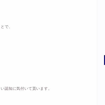
ことで、
しい認知に気付いて貰います。