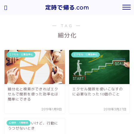
定時で帰る.com
― TAG ―
細分化
エクセル・仕事効率化
エクセル・仕事効率化
細分化と検索ができればエク
エクセル関数を使いこなすの
セルで関数を使った効率化は
に必要なたった10個のこと
簡単にできる
2019年1月9日
2018年3月27日
何かを始めたいけど、行動に
心理学・人間関係
うつせないとき