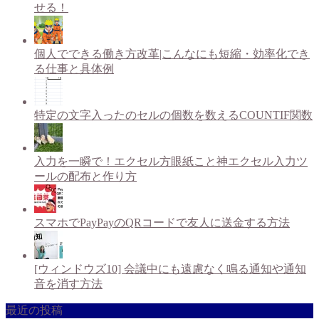
せる！
個人でできる働き方改革|こんなにも短縮・効率化でき
る仕事と具体例
特定の文字入ったのセルの個数を数えるCOUNTIF関数
入力を一瞬で！エクセル方眼紙こと神エクセル入力ツ
ールの配布と作り方
スマホでPayPayのQRコードで友人に送金する方法
[ウィンドウズ10] 会議中にも遠慮なく鳴る通知や通知
音を消す方法
最近の投稿