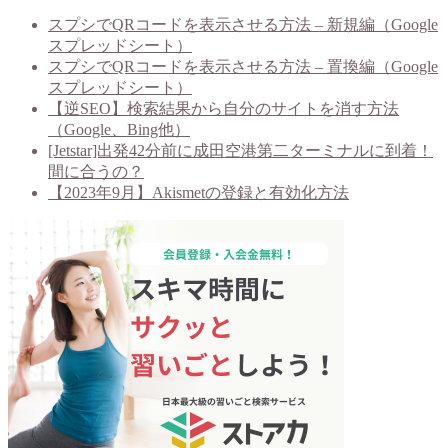
スプシでQRコードを表示させる方法 – 新規編（Google
スプレッドシート）
スプシでQRコードを表示させる方法 – 置換編（Google
スプレッドシート）
【逆SEO】検索結果から自分のサイトを消す方法
（Google、Bing他）
[Jetstar]出発42分前に成田空港第二ターミナルに到着！
間に合うの？
【2023年9月】Akismetの登録と有効化方法