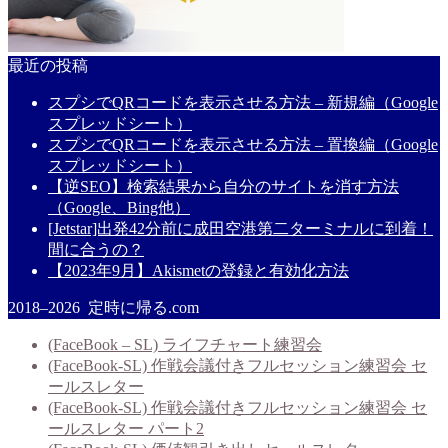
最近の投稿
スプシでQRコードを表示させる方法 – 新規編（Google
スプレッドシート）
スプシでQRコードを表示させる方法 – 置換編（Google
スプレッドシート）
【逆SEO】検索結果から自分のサイトを消す方法
（Google、Bing他）
[Jetstar]出発42分前に成田空港第二ターミナルに到着！
間に合うの？
【2023年9月】Akismetの登録と有効化方法
2018–2026 定時に帰る.com
(FaceBook – SL) ライフチャート練習会
(FaceBook-SL) 作戦会議付きフルセッション練習会 セ
ールスレター
(FaceBook-SL) 作戦会議付きフルセッション練習会 セ
ールスレター パート2