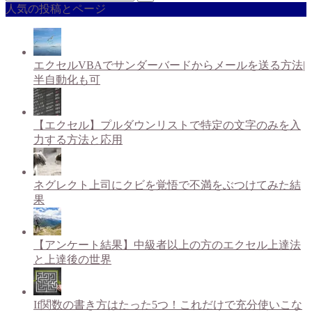
人気の投稿とページ
エクセルVBAでサンダーバードからメールを送る方法|
半自動化も可
【エクセル】プルダウンリストで特定の文字のみを入
力する方法と応用
ネグレクト上司にクビを覚悟で不満をぶつけてみた結
果
【アンケート結果】中級者以上の方のエクセル上達法
と上達後の世界
If関数の書き方はたった5つ！これだけで充分使いこな