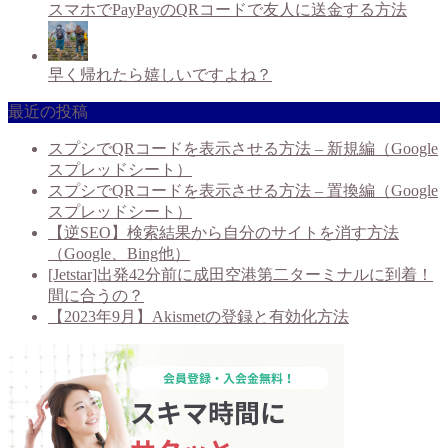
スマホでPayPayのQRコードで友人に送金する方法
早く帰れたら嬉しいですよね？
最近の投稿
スプシでQRコードを表示させる方法 – 新規編（Google
スプレッドシート）
スプシでQRコードを表示させる方法 – 置換編（Google
スプレッドシート）
【逆SEO】検索結果から自分のサイトを消す方法
（Google、Bing他）
[Jetstar]出発42分前に成田空港第二ターミナルに到着！
間に合うの？
【2023年9月】Akismetの登録と有効化方法