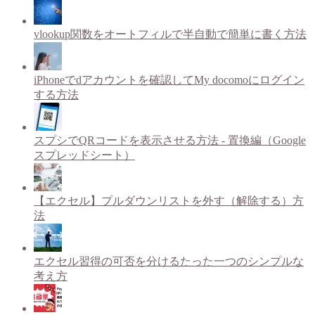
vlookup関数をオートフィルで半自動で簡単に書く方法
iPhoneでdアカウントを確認してMy docomoにログイン
する方法
スプシでQRコードを表示させる方法 - 置換編（Google
スプレッドシート）
【エクセル】プルダウンリストを外す（解除する）方
法
エクセル習得の可否を分けるたった一つのシンプルな
考え方