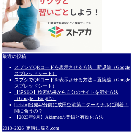
最近の投稿
スプシでQRコードを表示させる方法 – 新規編（Google
スプレッドシート）
スプシでQRコードを表示させる方法 – 置換編（Google
スプレッドシート）
【逆SEO】検索結果から自分のサイトを消す方法
（Google、Bing他）
[Jetstar]出発42分前に成田空港第二ターミナルに到着！
間に合うの？
【2023年9月】Akismetの登録と有効化方法
2018–2026 定時に帰る.com