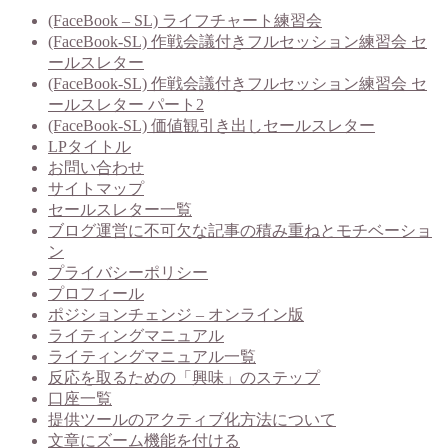
(FaceBook – SL) ライフチャート練習会
(FaceBook-SL) 作戦会議付きフルセッション練習会 セ
ールスレター
(FaceBook-SL) 作戦会議付きフルセッション練習会 セ
ールスレター パート2
(FaceBook-SL) 価値観引き出しセールスレター
LPタイトル
お問い合わせ
サイトマップ
セールスレター一覧
ブログ運営に不可欠な記事の積み重ねとモチベーショ
ン
プライバシーポリシー
プロフィール
ポジションチェンジ – オンライン版
ライティングマニュアル
ライティングマニュアル一覧
反応を取るための「興味」のステップ
口座一覧
提供ツールのアクティブ化方法について
文章にズーム機能を付ける